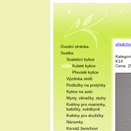
předcho
Úvodní stránka
Svatba
Kategori
Svatební kytice
K14
Kulaté kytice
Cena: 2
Převislé kytice
Výzdoba stolů
Podložky na prstýnky
Kytice na auto
Myrty, věnečky, stuhy
Květiny pro maminky,
babičky, svědkyně
Květiny pro družičky
Náramky
Korsáž ženichovi