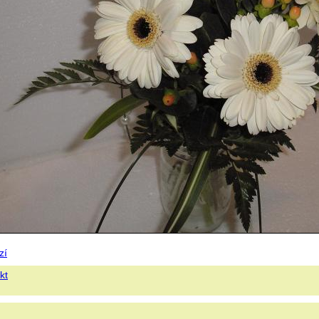
zí
kt