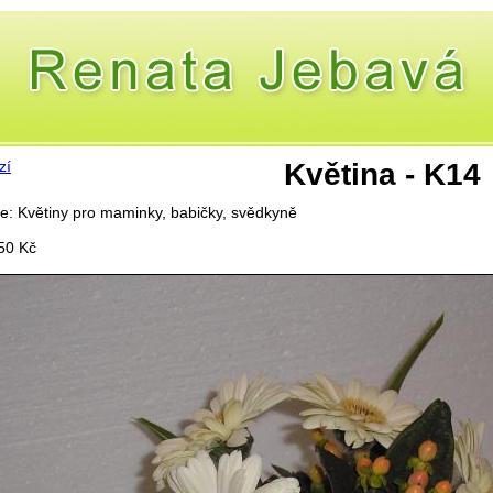
zí
Květina - K14
e: Květiny pro maminky, babičky, svědkyně
50 Kč